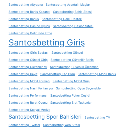
Santosbetting Altyapısı
Santosbetting Avantajlı Maçlar
Santosbetting Bahis Kazancı
Santosbetting Bahis Sitesi
Santosbetting Bonus
Santosbetting Canlı Destek
Santosbetting Casino Oyunu
Santosbetting Casino Sitesi
Santosbetting Gelir Elde Etme
Santosbetting Giriş
Santosbetting Giriş Sayfası
Santosbetting Güncel
Santosbetting Güncel Giriş
Santosbetting Güvenilir Bahis
Santosbetting Güvenilir Mi
Santosbetting Güvenlik Önlemleri
Santosbetting Kayıt
Santosbetting Kaç Oldu
Santosbetting Mobil Bahis
Santosbetting Mobil Formatı
Santosbetting Mobil Giriş
Santosbetting Nasıl Fonlanıyor
Santosbetting Oyun Seçenekleri
Santosbetting Performansı
Santosbetting Poker Çeşidi
Santosbetting Rulet Oyunu
Santosbetting Slot Tutkunları
Santosbetting Sosyal Medya
Santosbetting Spor Bahisleri
Santosbetting TV
Santosbetting Twitter
Santosbetting Web Sitesi