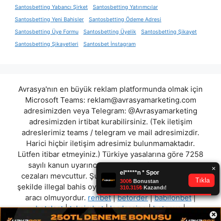
Santosbetting Yabancı Şirket
Santosbetting Yatırımcılar
Santosbetting Yeni Bahisler
Santosbetting Ödeme Adresi
Santosbetting Üye Formu
Santosbetting Üyelik
Santosbetting Şikayet
Santosbetting Şikayetleri
Santosbet İnstagram
Avrasya'nın en büyük reklam platformunda olmak için
Microsoft Teams:
reklam@avrasyamarketing.com
adresimizden veya Telegram: @Avrasyamarketing
adresimizden irtibat kurabilirsiniz. (Tek iletişim
adreslerimiz teams / telegram ve mail adresimizdir.
Harici hiçbir iletişim adresimiz bulunmamaktadır.
Lütfen itibar etmeyiniz.) Türkiye yasalarına göre 7258
sayılı kanun uyarınca yasa dışı bahis oynamanın
cezaları mevcuttur. Şu an bulunduğunuz site hiç bir
şekilde illegal bahis oyunları oynatmıyor ve oynamaya
aracı olmuyordur.
renbet
|
betorder
|
babilonbet
|
betalsat
|
taksimbet
|
lordcasino
|
betnova
|
×
casinomero