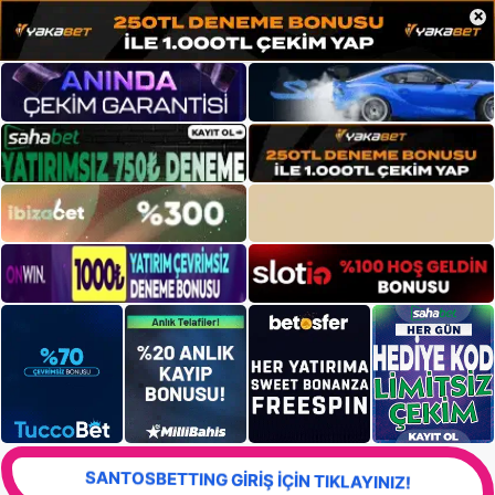
×
SANTOSBETTING GİRİŞ İÇİN TIKLAYINIZ!