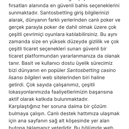
fırsatları alanında en güvenli bahis seçeneklerini
sunmaktadır. Santosbetting giriş bilgilerinizi
alarak, dünyanın farklı yerlerinden canlı poker ve
gerçek parayla poker de dahil olmak üzere çok
çeşitli çevrimiçi oyunlara katılabilirsiniz. Bu aynı
zamanda size en yüksek düzeyde gizlilik ve çok
çeşitli ticaret seçenekleri sunan güvenli bir
ticaret platformundan yararlanmanıza da olanak
tanır. Basit ve kullanıcı dostu üyelik sürecimiz
bizi dünyanın en popüler
Santosbetting casino
lisansı bilgileri
web sitelerinden biri haline
getirdi. Çok sayıda çalışanımız, çeşitli
lokasyonlarımızda faaliyetlerimizin başarısına
aktif olarak katkıda bulunmaktadır.
Karşılaştığınız her soruna daima bir çözüm
bulmaya çalışın. Canlı destek hattımıza ulaşmak
için ana sayfanın sağ alt köşesinde yer alan
butona tıklamanız yeterlidir. Bu bölümde web