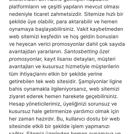
platformların ve çeşitli yapıların mevcut olması
nedeniyle ticaret zahmetsizdir. Sitemize hızlı bir
şekilde üye olabilir, para aktarabilir ve hemen
oynamaya başlayabilirsiniz. Vakit kaybetmeden
web sitemizi keşfedin ve hoş geldin bonusları
ve heyecan verici promosyonlar dahil çok sayıda
avantajdan yararlanın.
Santosbetting özel
promosyonlar,
kayıt lisansı detayları, müşteri
avantajları ve kusursuz hizmetiyle müşterilerin
tüm ihtiyaçlarını etkin bir şekilde yerine
getirebilen tek web sitesidir. Şampiyonlar ligine
bahis oynamakla ilgileniyorsanız, web sitemizi
ziyaret ederek hemen harekete geçebilirsiniz.
Hesap yöneticilerimiz, üyeliğinizi sorunsuz ve
kusursuz hale getirmenize yardımcı olmak için
her zaman hazırdır. Bu, kullanıcı dostu bir web
sitesinde etkili bir şekilde işlem yapmanızı
sağlar. Sitemiz üzerinden hemen oynamaya ve