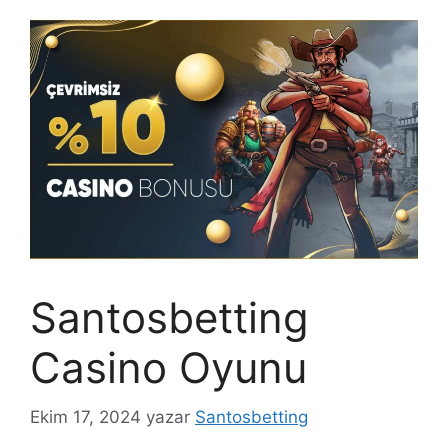
Santosbetting
Casino Oyunu
Ekim 17, 2024
yazar
Santosbetting