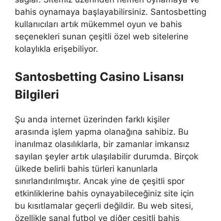
bahis oynamaya başlayabilirsiniz. Santosbetting
kullanıcıları artık mükemmel oyun ve bahis
seçenekleri sunan çeşitli özel web sitelerine
kolaylıkla erişebiliyor.
Santosbetting Casino Lisansı
Bilgileri
Şu anda internet üzerinden farklı kişiler
arasında işlem yapma olanağına sahibiz. Bu
inanılmaz olasılıklarla, bir zamanlar imkansız
sayılan şeyler artık ulaşılabilir durumda. Birçok
ülkede belirli bahis türleri kanunlarla
sınırlandırılmıştır. Ancak yine de çeşitli spor
etkinliklerine bahis oynayabileceğiniz site için
bu kısıtlamalar geçerli değildir. Bu web sitesi,
özellikle sanal futbol ve diğer çeşitli bahis