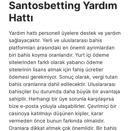
Santosbetting Yardım
Hattı
Yardım hattı personeli üyelere destek ve yardım
sağlayacaktır. Yerli ve uluslararası bahis
platformları arasındaki en önemli ayrımlardan
biri bahis koyma oranlarıdır. Yurt içi ödeme
sitelerinden farklı olarak yabancı ödeme
sitelerinin lisans almak için fahiş ücretler
ödemesi gerekmiyor. Sonuç olarak, vergi tutarı
bahis oranlarına dahil edilecektir. Uluslararası
bahisçiler bu durumda daha büyük bir avantaja
sahiptir. Herhangi bir üye sorunla karşılaşırsa
bize e-posta yoluyla ulaşabilirler. Çevrimiçi bir
casinoya katılmayı düşünen kişiler, karar
vermeden önce bunun farkında olmalıdır.
Oranlara dikkat etmek çok önemlidir. Bir bahis