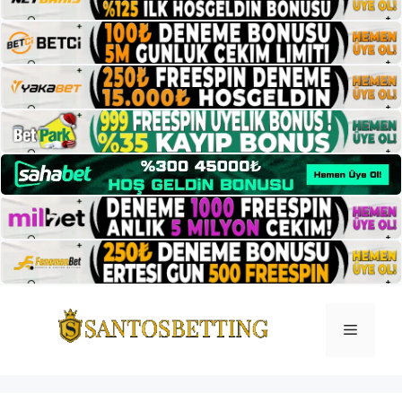
İçeriğe
atla
Menü