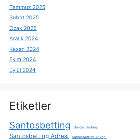
Temmuz 2025
Şubat 2025
Ocak 2025
Aralık 2024
Kasım 2024
Ekim 2024
Eylül 2024
Etiketler
Santosbetting
Santos Betting
Santosbetting Adresi
Santosbetting Altyapı