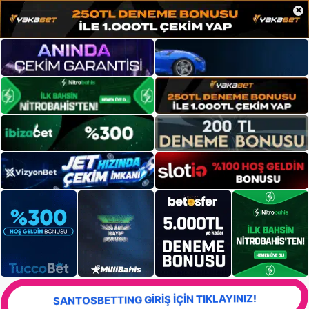
×
SANTOSBETTING GİRİŞ İÇİN TIKLAYINIZ!