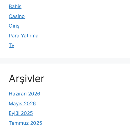
Bahis
Casino
Giriş
Para Yatırma
Tv
Arşivler
Haziran 2026
Mayıs 2026
Eylül 2025
Temmuz 2025