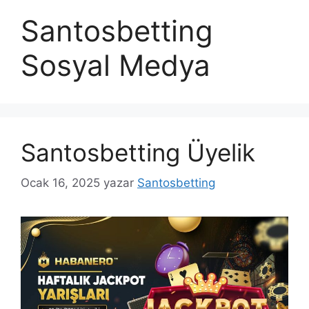
Santosbetting
Sosyal Medya
Santosbetting Üyelik
Ocak 16, 2025
yazar
Santosbetting