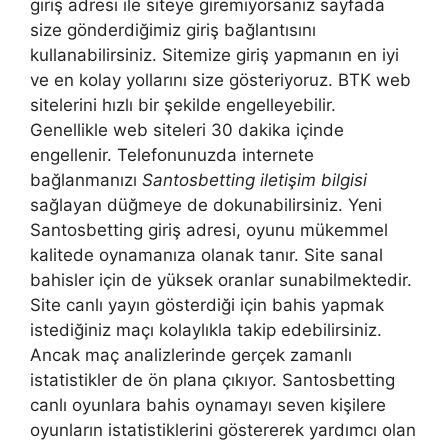
giriş adresi ile siteye giremiyorsanız sayfada
size gönderdiğimiz giriş bağlantısını
kullanabilirsiniz. Sitemize giriş yapmanın en iyi
ve en kolay yollarını size gösteriyoruz. BTK web
sitelerini hızlı bir şekilde engelleyebilir.
Genellikle web siteleri 30 dakika içinde
engellenir. Telefonunuzda internete
bağlanmanızı
Santosbetting iletişim bilgisi
sağlayan düğmeye de dokunabilirsiniz. Yeni
Santosbetting giriş adresi, oyunu mükemmel
kalitede oynamanıza olanak tanır. Site sanal
bahisler için de yüksek oranlar sunabilmektedir.
Site canlı yayın gösterdiği için bahis yapmak
istediğiniz maçı kolaylıkla takip edebilirsiniz.
Ancak maç analizlerinde gerçek zamanlı
istatistikler de ön plana çıkıyor. Santosbetting
canlı oyunlara bahis oynamayı seven kişilere
oyunların istatistiklerini göstererek yardımcı olan