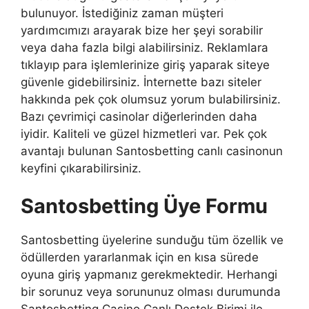
bulunuyor. İstediğiniz zaman müşteri
yardımcımızı arayarak bize her şeyi sorabilir
veya daha fazla bilgi alabilirsiniz. Reklamlara
tıklayıp para işlemlerinize giriş yaparak siteye
güvenle gidebilirsiniz. İnternette bazı siteler
hakkında pek çok olumsuz yorum bulabilirsiniz.
Bazı çevrimiçi casinolar diğerlerinden daha
iyidir. Kaliteli ve güzel hizmetleri var. Pek çok
avantajı bulunan Santosbetting canlı casinonun
keyfini çıkarabilirsiniz.
Santosbetting Üye Formu
Santosbetting üyelerine sunduğu tüm özellik ve
ödüllerden yararlanmak için en kısa sürede
oyuna giriş yapmanız gerekmektedir. Herhangi
bir sorunuz veya sorununuz olması durumunda