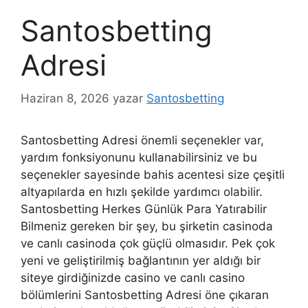
Santosbetting
Adresi
Haziran 8, 2026
yazar
Santosbetting
Santosbetting Adresi önemli seçenekler var,
yardım fonksiyonunu kullanabilirsiniz ve bu
seçenekler sayesinde bahis acentesi size çeşitli
altyapılarda en hızlı şekilde yardımcı olabilir.
Santosbetting Herkes Günlük Para Yatırabilir
Bilmeniz gereken bir şey, bu şirketin casinoda
ve canlı casinoda çok güçlü olmasıdır. Pek çok
yeni ve geliştirilmiş bağlantının yer aldığı bir
siteye girdiğinizde casino ve canlı casino
bölümlerini Santosbetting Adresi öne çıkaran