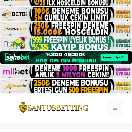
İçeriğe
atla
Menü