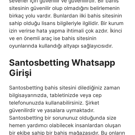
severler için güvenilir ve güvenilirdir. Bir bahis
sitesinin güvenilir olup olmadığını belirlemenin
birkaç yolu vardır. Bunlardan ilki bahis sitesinin
sahip olduğu lisans bilgileriyle ilgilidir. Bir kurum
izin verirse hata yapma ihtimali çok azdır. İkinci
ve en önemli araç ise bahis sitesinin
oyunlarında kullandığı altyapı sağlayıcısıdır.
Santosbetting Whatsapp
Girişi
Santosbetting bahis sitesini dilediğiniz zaman
bilgisayarınızda, tabletinizde veya cep
telefonunuzda kullanabilirsiniz. Şirket
güvenilirdir ve yasalara uymaktadır.
Santosbetting bir sorununuz olduğunda size
hemen yardımcı olabilecek insanlardan oluşan
bir ekibe sahip bir bahis mağazasıdır. Bu onların